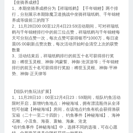
【坐骑养成榜】
1、本期坐骑养成榜分为【祥瑞纸鹤】【千年锦鲤】两个排
行，分别展示本期除魔卫道挑战中坐骑祥瑞纸鹤、千年锦鲤
养成等级前三的陛下
2、11月28日00:00至12月4日23:59活动期间，可对祥瑞纸
鹤与千年锦鲤排行中的前三位点赞，祥瑞纸鹤与千年锦鲤每
天可分别点赞一次，每次点赞可获得银币*1000万，每日凌
晨05:00刷新点赞次数，每次活动开始时会清空上次的获赞
数量
3、活动结束后，祥瑞纸鹤排行的前五十名可获得排行奖
励：稀世玉灵根、神御·鸿蒙誓、神御·沧溟游等；千年锦鲤
排行的前五十名可获得排行奖励：稀世玉灵根、神御·平神
势、神御·正天律等
【组队钓鱼玩法扩展】
1、11月28日10：00至12月4日23：59期间，组队钓鱼活动
限时开启，新增钓鱼地点：神秘海域，拥有漂流瓶侍从全泽
恺可创建【神秘海域】房间，在该地点钓鱼有机会获得渔获
宝箱（二十一至二十四阶）、钓鱼事件【神秘海域】、海神
石雕、小丑鱼、海葵、蓑鲉、海象、沧龙
*在钓鱼事件【神秘海域】中，选择不同的选项，可在心愿