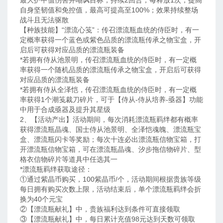
最大护甲值伤害并嘲讽目标，持续2回合；每释放1次，提高
自身坚韧值和免控值，最高可提高至100%；效果持续整场
战斗且无法驱散
【种族技能】“漂流心笺”：传召漂流瓶血统的侍臣时，有一
定概率获得一个蓝色或紫色品质的漂流瓶传承之物宝盒，开
启后可获得对应品质的漂流瓶装备
*若拥有侍从池景明，传召漂流瓶血统的侍臣时，有一定概
率获得一个随机品质的漂流瓶传承之物宝盒，开启后可获得
对应品质的漂流瓶装备
*若拥有侍从全泽恺，传召漂流瓶血统的侍臣时，有一定概
率获得1个潮笺裁刀碎片，可于【侍从-侍从培养-亟器】功能
中用于合成亟器及提升其星级
2、【活动产出】活动期间，每次消耗漂流瓶羁绊都有概率
获得漂流瓶晶魂、国士侍从池景明、全泽恺魂魄、漂流瓶宝
盒、漂流瓶闪卡等奖励；每次十连必出漂流瓶信物宝箱，打
开漂流瓶信物宝箱，可在漂流瓶晶魂、汐步拖信物碎片、型
格衣信物碎片等道具中任选其一
*漂流瓶羁绊获取途径：
①通过紫晶币购买，100紫晶币/个，活动期间根据贵族等级
每日拥有购买次数上限，活动结束后，单个漂流瓶羁绊会折
换为40个元宝
②【漂流瓶献礼】中，贵族福利达到条件可直接领取
③【漂流瓶献礼】中，每日累计充值98元达到天数可领取