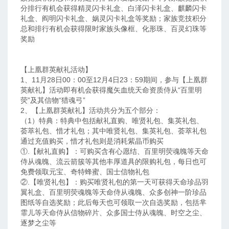
分排行有机会获得精灵闪卡礼盒、白泽闪卡礼盒、麒麟闪卡
礼盒、阎明闪卡礼盒、娲灵闪卡礼盒等奖励；家族竞技积分
总和排行有机会获得限时家族头像框、化形珠、百灵幻珠等
奖励
【上凰群英献礼活动】
1、11月28日00：00至12月4日23：59期间，参与【上凰群
英献礼】活动即有机会获得魔矢血统天命资质侍从“百里明
荧”及其信物“猎魂弓”
2、【上凰群英献礼】活动共分为五个部分：
（1）特典：特典中包括献礼直购、唯贤礼包、集英礼包、
荟萃礼包、惜才礼包；其中唯贤礼包、集英礼包、荟萃礼包
通过充值购买，惜才礼包则是消耗紫晶币购买
①.【献礼直购】：可购买含有心愿结、百里明荧魂魄等天命
侍从魂魄、流云箭簇等其他丰厚道具的限购礼包，每日也可
免费领取元宝、奇特蜂蜜、国士信物礼包
②.【唯贤礼包】：购买唯贤礼包的第一天可获得天命珍品羽
翼礼盒、百里明荧魂魄等天命侍从魂魄、众多创神一阶珍品
图纸等自选奖励；此后每天也可领取一次自选奖励，包括芈
霏儿等天命侍从信物碎片、众多国士侍从魂魄、时空之尘、
逐梦之尘等