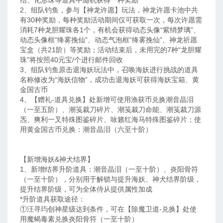
结、化形珠等道具中随机获得一种奖励
2、组队钓鱼，参与【神龙许愿】玩法，神龙许愿卡池中共
有30种奖励，每种奖励活动期间仅可获取一次，每次许愿需
消耗7种龙胆耀珠各1个，有机会获得动态头像“紫绡梦璃”、
动态头像框“绛雾挽仙”、动态气泡框“绛雾挽仙”、神龙祈愿
宝盒（共21阶）等奖励；活动结束后，未用完的7种“龙胆耀
珠”将按照40元宝/个进行邮件回收
3、组队钓鱼原击退海妖玩法中，召唤海妖进行挑战的道具
名称修改为“海妖信物”，成功击退海妖可获得海妖宝箱、黄
金国古币
4、【赠礼-道具兑换】处新增可使用渔获币兑换潮音晶泪
（一至五阶）、潮笺裁刀碎片、潮笺裁刀命能、潮笺裁刀源
炁、爽利一叉特殊图鉴碎片、咏籁红海马特殊图鉴碎片；使
用黄金国古币兑换：潮音晶泪（六至十阶）
【新增海妖&神犬结界】
1、新增结界升阶道具：潮音晶泪（一至十阶）、炎阳骨符
（一至十阶），分别用于解锁与提升海妖、神犬结界阶级，
提升结界阶级，可为全体侍从提供属性加成
*升阶道具获取途径：
①汪寻玙创神星级达到条件，可在【除魔卫道-兑换】处使
用魔蝎毒素兑换炎阳骨符（一至十阶）