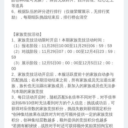
皓创神8星可兑换）、牌弈无双碎片、西洋弈境、红心之王
等道具
6、根据队伍的评分进行排行（仅做荣耀展示，无排行奖
励），每期组队挑战结束后，排行榜会清空
【家族竞技活动】
1、家族竞技活动限时开启！本期家族竞技活动时间：
（1）报名阶段：11月28日10:00至11月29日06：59：59
（2）对战阶段：11月29日07：00：00至12月4日23：59：
59
（3）展示阶段：12月5日00：00：00至12月5日12：00：
00
2、家族竞技活动开启后，本服活跃度前十的家族自动参与
匹配挑战；在本期活动结束之前，所有家族成员无法退出家
族，族长也无法踢出家族成员，新加入的家族成员也无法参
与本期的家族竞技
3、每日活动开启时，随机匹配6名倍率不同对手，对手倍率
达到6/8/10倍时无法看到对方的个人信息；挑战成功后，可
获得对应倍数的家族竞技积分，挑战失败则获得固定积分
*创神集结效果在战胜对方时也可额外提供一定的家族竞技
积分，创神集结层数越多，额外提供的竞技积分也越多
*若拥有郦骎骎，战胜对手时还可获得额外奖励英招徇宝积