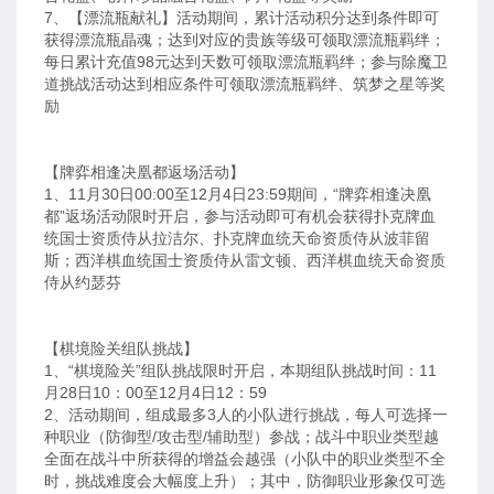
7、【漂流瓶献礼】活动期间，累计活动积分达到条件即可
获得漂流瓶晶魂；达到对应的贵族等级可领取漂流瓶羁绊；
每日累计充值98元达到天数可领取漂流瓶羁绊；参与除魔卫
道挑战活动达到相应条件可领取漂流瓶羁绊、筑梦之星等奖
励
【牌弈相逢决凰都返场活动】
1、11月30日00:00至12月4日23:59期间，“牌弈相逢决凰
都”返场活动限时开启，参与活动即可有机会获得扑克牌血
统国士资质侍从拉洁尔、扑克牌血统天命资质侍从波菲留
斯；西洋棋血统国士资质侍从雷文顿、西洋棋血统天命资质
侍从约瑟芬
【棋境险关组队挑战】
1、“棋境险关”组队挑战限时开启，本期组队挑战时间：11
月28日10：00至12月4日12：59
2、活动期间，组成最多3人的小队进行挑战，每人可选择一
种职业（防御型/攻击型/辅助型）参战；战斗中职业类型越
全面在战斗中所获得的增益会越强（小队中的职业类型不全
时，挑战难度会大幅度上升）；其中，防御职业形象仅可选