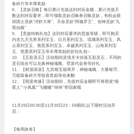
备碎片等丰厚奖励
8、【灵妖召唤】每日累计充值达到对应金额，累计充值天
数达到对应要求，即可领取灵妖召唤券召唤灵妖，有机会获
得国士灵妖“河虾大将”、天命灵妖“阿修罗王”、创神灵妖“九
尾仙狐”
9、【贵族特购礼包】达到对应要求的贵族等级，即可购买
内含九灭无界系列宝玉、日月系列宝玉、琉璃系列宝玉、风
云系列宝玉、善恶系列宝玉、卓越系列宝玉、山海系列宝
玉、笔墨系列宝玉等丰厚奖励的折扣礼包~
10、【五彩灵石】活动期间灵境关卡掉落五彩灵石，不同的
灵石组合可以兑换神秘魂魄、霓裳代金券等好礼
11、【财源滚滚】九宫格宝箱再开，神秘魂魄、大量银币、
万能装备碎片等惊喜奖励等你来翻
12、【萌宠奇缘】活动期间，充值对应金额即可将萌宠“喵
星人”“小凤凰”“飞嘟嘟”“哞哞”带回家哦
11月29日00:00至11月30日23：59期间,以下限时活动开
启：
【每周政务】