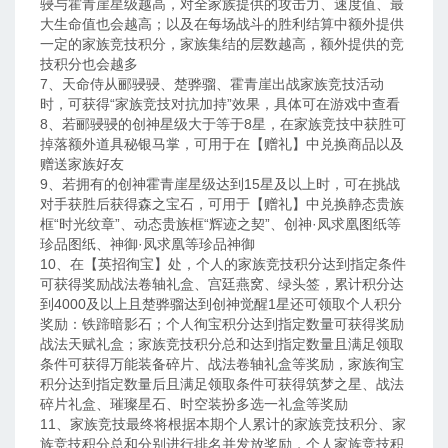
骎与霍青崖星级越高，对全家族提供的攻击力、速度值、最
大生命值也会越高；以及在每场战斗的胜利结算中额外提供
一定的家族竞技积分，家族集结的层数越高，额外提供的竞
技积分也会越多
7、天命侍从郦骎骎、楚骅骝、霍青崖出战家族竞技活动
时，可获得“家族竞技对抗加持”效果，具体可在游戏中查看
8、若郦骎骎的创神星级大于等于8星，在家族竞技中获胜可
掉落额外道具秘银马掌，可用于在【赠礼】中兑换商品以及
赠送家族好友
9、若拥有的创神霍青崖星级达到15星及以上时，可在挑战
对手获胜后获得森之宝石，可用于【赠礼】中兑换静态贵族
框“时光纹章”、动态贵族框“辉迹之契”、创神·凤求凰图纸等
珍品图纸、神御·凤求凰等珍品神御
10、在【英招徇宝】处，个人的家族竞技积分达到指定条件
可获得奖励战法卷轴礼盒、宫廷燕窝、绿头签，累计积分达
到4000及以上且楚骅骝达到创神觉醒1星还可领取个人积分
奖励：铁蹄暗影石；个人徇宝积分达到指定数量可获得奖励
战法天赋礼盒；家族竞技积分总和达到指定数量且满足领取
条件可获得万能装备碎片、战法卷轴礼盒等奖励，家族徇宝
积分达到指定数量后且满足领取条件可获得筑梦之星、战法
碎片礼盒、璀璨星石、时空装扮多选一礼盒等奖励
11、家族竞技最终将根据本期个人累计的家族竞技积分、家
族竞技积分总和分别进行排名并发放奖励，个人家族竞技积