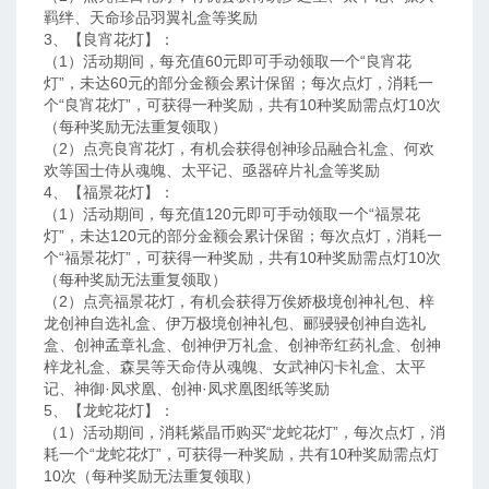
羁绊、天命珍品羽翼礼盒等奖励
3、【良宵花灯】：
（1）活动期间，每充值60元即可手动领取一个“良宵花
灯”，未达60元的部分金额会累计保留；每次点灯，消耗一
个“良宵花灯”，可获得一种奖励，共有10种奖励需点灯10次
（每种奖励无法重复领取）
（2）点亮良宵花灯，有机会获得创神珍品融合礼盒、何欢
欢等国士侍从魂魄、太平记、亟器碎片礼盒等奖励
4、【福景花灯】：
（1）活动期间，每充值120元即可手动领取一个“福景花
灯”，未达120元的部分金额会累计保留；每次点灯，消耗一
个“福景花灯”，可获得一种奖励，共有10种奖励需点灯10次
（每种奖励无法重复领取）
（2）点亮福景花灯，有机会获得万俟娇极境创神礼包、梓
龙创神自选礼盒、伊万极境创神礼包、郦骎骎创神自选礼
盒、创神孟章礼盒、创神伊万礼盒、创神帝红药礼盒、创神
梓龙礼盒、森昊等天命侍从魂魄、女武神闪卡礼盒、太平
记、神御·凤求凰、创神·凤求凰图纸等奖励
5、【龙蛇花灯】：
（1）活动期间，消耗紫晶币购买“龙蛇花灯”，每次点灯，消
耗一个“龙蛇花灯”，可获得一种奖励，共有10种奖励需点灯
10次（每种奖励无法重复领取）