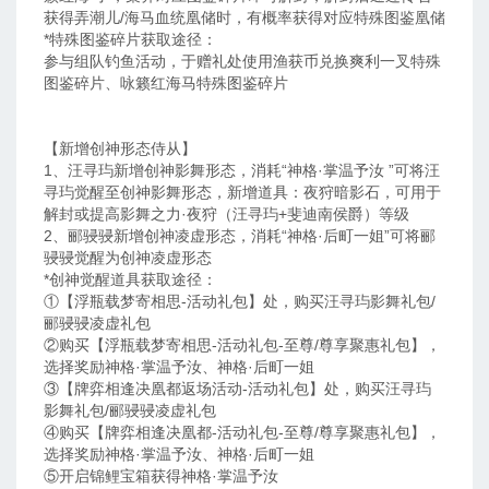
获得弄潮儿/海马血统凰储时，有概率获得对应特殊图鉴凰储
*特殊图鉴碎片获取途径：
参与组队钓鱼活动，于赠礼处使用渔获币兑换爽利一叉特殊
图鉴碎片、咏籁红海马特殊图鉴碎片
【新增创神形态侍从】
1、汪寻玙新增创神影舞形态，消耗“神格·掌温予汝 ”可将汪
寻玙觉醒至创神影舞形态，新增道具：夜狩暗影石，可用于
解封或提高影舞之力·夜狩（汪寻玙+斐迪南侯爵）等级
2、郦骎骎新增创神凌虚形态，消耗“神格·后町一姐”可将郦
骎骎觉醒为创神凌虚形态
*创神觉醒道具获取途径：
①【浮瓶载梦寄相思-活动礼包】处，购买汪寻玙影舞礼包/
郦骎骎凌虚礼包
②购买【浮瓶载梦寄相思-活动礼包-至尊/尊享聚惠礼包】，
选择奖励神格·掌温予汝、神格·后町一姐
③【牌弈相逢决凰都返场活动-活动礼包】处，购买汪寻玙
影舞礼包/郦骎骎凌虚礼包
④购买【牌弈相逢决凰都-活动礼包-至尊/尊享聚惠礼包】，
选择奖励神格·掌温予汝、神格·后町一姐
⑤开启锦鲤宝箱获得神格·掌温予汝