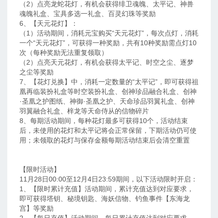
（2）点亮龙蛇花灯，有机会获得绯卫魂魄、太平记、神兽
魂魄礼盒、宝具多选一礼盒、百灵幻珠等奖励
6、【天元花灯】：
（1）活动期间，消耗元宝购买“天元花灯”，每次点灯，消耗
一个“天元花灯”，可获得一种奖励，共有10种奖励需点灯10
次（每种奖励无法重复领取）
（2）点亮天元花灯，有机会获得太平记、时空之尘、逐梦
之尘等奖励
7、【花灯兑换】中，消耗一定数量的“太平记”，即可获得祖
凰再临装扮礼盒等时空装扮礼盒、创神珍品融合礼盒、创神
·圣凰之护图纸、神御·圣凰之护、天命珍品羽翼礼盒、创神
羽翼融合礼盒、梓龙等天命侍从的信物碎片
8、每期活动期间，每种花灯最多可获得10个，活动结束
后，未使用的花灯和太平记将会正常保留，下期活动仍可使
用；未领取的花灯与保存金额每期活动结束后会清空重置
【限时活动】
11月28日00:00至12月4日23:59期间，以下活动限时开启：
1、【限时累计充值】活动期间，累计充值达到对应要求，
即可获得塔钥、秘境钥匙、海妖信物、钓鱼事件【东海龙
宫】等奖励