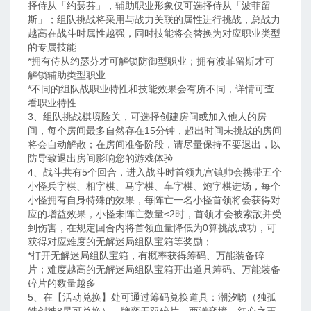
择侍从「约瑟芬」，辅助职业形象仅可选择侍从「波菲留
斯」；组队挑战将采用与战力关联的属性进行挑战，总战力
越高在战斗时属性越强，同时技能将会替换为对应职业类型
的专属技能
*拥有侍从约瑟芬才可解锁防御型职业；拥有波菲留斯才可
解锁辅助类型职业
*不同的组队战职业特性和技能效果会有所不同，详情可查
看职业特性
3、组队挑战棋境险关，可选择创建房间或加入他人的房
间，每个房间最多自然存在15分钟，超出时间未挑战的房间
将会自动解散；在房间准备阶段，请尽量保持不要退出，以
防导致退出房间影响您的游戏体验
4、战斗共有5个回合，进入战斗时首领九宫镇帅会携带五个
小怪兵字棋、相字棋、马字棋、车字棋、炮字棋进场，每个
小怪拥有自身特殊的效果，每阵亡一名小怪首领将会获得对
应的增益效果，小怪未阵亡数量≤2时，首领才会被索敌并受
到伤害，在规定回合内将首领血量降低为0算挑战成功，可
获得对应难度的无解迷局组队宝箱等奖励；
*打开无解迷局组队宝箱，有概率获得筹码、万能装备碎
片；难度越高的无解迷局组队宝箱开出道具筹码、万能装备
碎片的数量越多
5、在【活动兑换】处可通过筹码兑换道具：潮汐吻（独孤