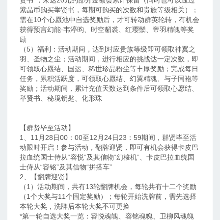
贤书”，未达20元的部分金额会累计保留（同时也可以通过
紫晶币购买举贤书，每期可购买的次数和贵族等级相关）；
需在10个心愿池中自选奖励后，才可转动群英轮转，有机会
获得预言幻能·韦渟昀、时空貂裘、红璎鬃、帝羽精魄等奖
励
（5）福利：活动期间，达到对应贵族等级即可领取神翼之
羽、圣物之尘；活动期间，进行相应的挑战达一定次数，即
可领取心愿结、国运、稀世珍品粉尘等丰厚奖励；完成每日
任务，累积活跃度，可领取心愿结、幻翼精魂、与子同袍等
奖励；活动期间，累计充值天数达到条件后可领取心愿结、
举贤书、秘境钥匙、化形珠
【群贤毕至活动】
1、11月28日00：00至12月24日23：59期间，群贤毕至活
动限时开启！参与活动，翻牌迎贤，即可有机会获得卡皮巴
拉血统国士侍从“容悦”及其信物“幻梭机”、卡皮巴拉血统国
士侍从“容铭”及其信物“拼搭车”
2、【翻牌迎贤】
（1）活动期间，共有13轮翻牌机会，每轮共有十二个奖励
（1个大奖与11个固定奖励）；每轮开始洗牌前，需先选择
本轮大奖，洗牌后本轮大奖不可更换
*第一轮自选大奖一览：容悦魂魄、容铭魂魄、卫柳风魂魄