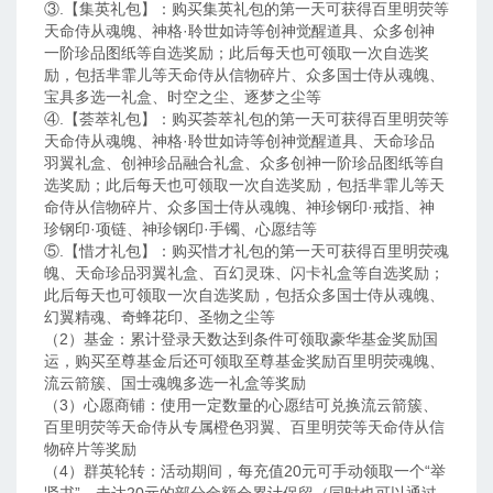
③.【集英礼包】：购买集英礼包的第一天可获得百里明荧等
天命侍从魂魄、神格·聆世如诗等创神觉醒道具、众多创神
一阶珍品图纸等自选奖励；此后每天也可领取一次自选奖
励，包括芈霏儿等天命侍从信物碎片、众多国士侍从魂魄、
宝具多选一礼盒、时空之尘、逐梦之尘等
④.【荟萃礼包】：购买荟萃礼包的第一天可获得百里明荧等
天命侍从魂魄、神格·聆世如诗等创神觉醒道具、天命珍品
羽翼礼盒、创神珍品融合礼盒、众多创神一阶珍品图纸等自
选奖励；此后每天也可领取一次自选奖励，包括芈霏儿等天
命侍从信物碎片、众多国士侍从魂魄、神珍钢印·戒指、神
珍钢印·项链、神珍钢印·手镯、心愿结等
⑤.【惜才礼包】：购买惜才礼包的第一天可获得百里明荧魂
魄、天命珍品羽翼礼盒、百幻灵珠、闪卡礼盒等自选奖励；
此后每天也可领取一次自选奖励，包括众多国士侍从魂魄、
幻翼精魂、奇蜂花印、圣物之尘等
（2）基金：累计登录天数达到条件可领取豪华基金奖励国
运，购买至尊基金后还可领取至尊基金奖励百里明荧魂魄、
流云箭簇、国士魂魄多选一礼盒等奖励
（3）心愿商铺：使用一定数量的心愿结可兑换流云箭簇、
百里明荧等天命侍从专属橙色羽翼、百里明荧等天命侍从信
物碎片等奖励
（4）群英轮转：活动期间，每充值20元可手动领取一个“举