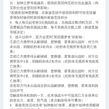
分；创神之梦等级越高，获得的英招徇宝积分也会越高（徇
宝积分也会受到倍率影响）
*若拥有创神楚骅骝，在家族竞技中获得胜利即可给竞技徽
章增加经验同时获得额外家族竞技积分
4、每人每日起初有3次挑战机会，当挑战次数消耗完后，可
花费紫晶币购买挑战次数，每天有购买次数上限（根据贵族
等级决定）
5、战斗过程中，双方会受到“英招鹿梦来”的影响：
①若己方携带侍从郦骎骎、楚骅骝、霍青崖出战时，对方均
未出战，则随机秒杀3名侍从（此秒杀无视所有免疫死亡效
果）
②若己方携带侍从郦骎骎、楚骅骝、霍青崖出战时，对方仅
携带其中1名，则随机秒杀2名侍从（此秒杀无视所有免疫死
亡效果）
③若己方携带侍从郦骎骎、楚骅骝、霍青崖出战时，对方仅
携带其中2名，则随机秒杀1名侍从（此秒杀无视所有免疫死
亡效果）
④若双方均未出战或全部出战郦骎骎、楚骅骝、霍青崖则跳
过此环节
⑤触发秒杀机制的一方，在本场战斗中可提高己方全体单位
的攻击力、速度、怒气值（多次触发秒杀可叠加）
6、家族竞技活动含有“创神集结”效果，家族中创神资质郦骎