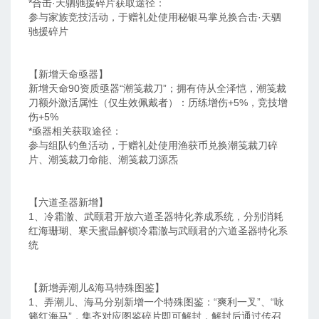
*合击·天驷驰援碎片获取途径：
参与家族竞技活动，于赠礼处使用秘银马掌兑换合击·天驷
驰援碎片
【新增天命亟器】
新增天命90资质亟器“潮笺裁刀”；拥有侍从全泽恺，潮笺裁
刀额外激活属性（仅生效佩戴者）：历练增伤+5%，竞技增
伤+5%
*亟器相关获取途径：
参与组队钓鱼活动，于赠礼处使用渔获币兑换潮笺裁刀碎
片、潮笺裁刀命能、潮笺裁刀源炁
【六道圣器新增】
1、冷霜澈、武颐君开放六道圣器特化养成系统，分别消耗
红海珊瑚、寒天蜜晶解锁冷霜澈与武颐君的六道圣器特化系
统
【新增弄潮儿&海马特殊图鉴】
1、弄潮儿、海马分别新增一个特殊图鉴：“爽利一叉”、“咏
籁红海马”，集齐对应图鉴碎片即可解封，解封后通过传召