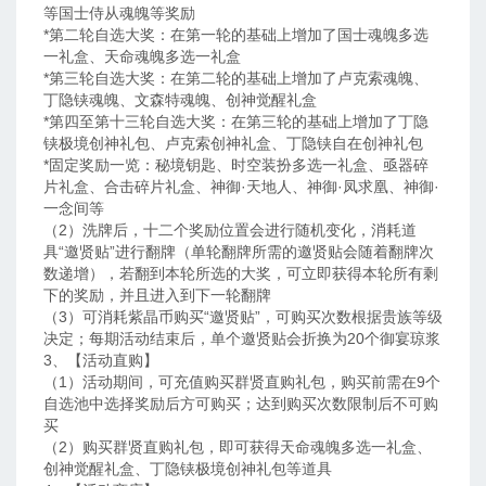
等国士侍从魂魄等奖励
*第二轮自选大奖：在第一轮的基础上增加了国士魂魄多选
一礼盒、天命魂魄多选一礼盒
*第三轮自选大奖：在第二轮的基础上增加了卢克索魂魄、
丁隐铗魂魄、文森特魂魄、创神觉醒礼盒
*第四至第十三轮自选大奖：在第三轮的基础上增加了丁隐
铗极境创神礼包、卢克索创神礼盒、丁隐铗自在创神礼包
*固定奖励一览：秘境钥匙、时空装扮多选一礼盒、亟器碎
片礼盒、合击碎片礼盒、神御·天地人、神御·凤求凰、神御·
一念间等
（2）洗牌后，十二个奖励位置会进行随机变化，消耗道
具“邀贤贴”进行翻牌（单轮翻牌所需的邀贤贴会随着翻牌次
数递增），若翻到本轮所选的大奖，可立即获得本轮所有剩
下的奖励，并且进入到下一轮翻牌
（3）可消耗紫晶币购买“邀贤贴”，可购买次数根据贵族等级
决定；每期活动结束后，单个邀贤贴会折换为20个御宴琼浆
3、【活动直购】
（1）活动期间，可充值购买群贤直购礼包，购买前需在9个
自选池中选择奖励后方可购买；达到购买次数限制后不可购
买
（2）购买群贤直购礼包，即可获得天命魂魄多选一礼盒、
创神觉醒礼盒、丁隐铗极境创神礼包等道具