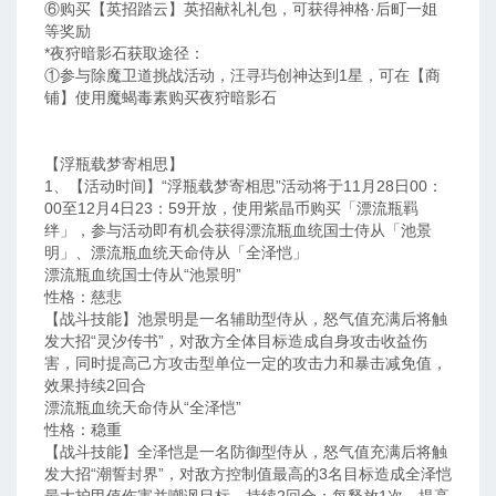
⑥购买【英招踏云】英招献礼礼包，可获得神格·后町一姐
等奖励
*夜狩暗影石获取途径：
①参与除魔卫道挑战活动，汪寻玙创神达到1星，可在【商
铺】使用魔蝎毒素购买夜狩暗影石
【浮瓶载梦寄相思】
1、【活动时间】“浮瓶载梦寄相思”活动将于11月28日00：
00至12月4日23：59开放，使用紫晶币购买「漂流瓶羁
绊」，参与活动即有机会获得漂流瓶血统国士侍从「池景
明」、漂流瓶血统天命侍从「全泽恺」
漂流瓶血统国士侍从“池景明”
性格：慈悲
【战斗技能】池景明是一名辅助型侍从，怒气值充满后将触
发大招“灵汐传书”，对敌方全体目标造成自身攻击收益伤
害，同时提高己方攻击型单位一定的攻击力和暴击减免值，
效果持续2回合
漂流瓶血统天命侍从“全泽恺”
性格：稳重
【战斗技能】全泽恺是一名防御型侍从，怒气值充满后将触
发大招“潮誓封界”，对敌方控制值最高的3名目标造成全泽恺