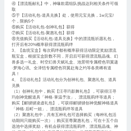
④【漂流瓶献礼】中，神喙欺霜组队挑战达到相关条件可领
取
⑤于【活动礼包-道具兑换】处，使用元宝兑换，1w元宝/
个，限购5个
⑥购买【活动礼包-创神礼包】获得
⑦购买【活动礼包-聚惠礼包】获得
⑧充值购买【活动礼包-道具兑换】中的漂流瓶祈愿礼包，
打开后有20%概率获得漂流瓶羁绊
3、【血统宝盒】每次羁绊都有概率获得活动限定奖励漂流
瓶宝盒，根据宝盒阶数不同，开启后可获得漂流瓶晶魂、幻
兽多选一礼盒、时空幻兽天赋礼盒、池景明专属橙色羽翼递
·梦海心讯、全泽恺专属橙色羽翼赴海之约等各类稀有道
具！
4、【活动礼包】活动礼包分为创神礼包、聚惠礼包、道具
兑换
（1）创神礼包中，购买【汪寻玙影舞礼包】，可获得汪寻
玙创神觉醒道具「神格·掌温予汝」、漂流瓶羁绊等道具；
购买【郦骎骎凌虚礼包】，可获得郦骎骎创神觉醒神格道具
「神格·后町一姐」、漂流瓶羁绊等道具
（2）聚惠礼包中，共有五种礼包可选择购买（每种礼包活
动期间只能购买一次）；购买至尊聚惠礼包，可在十五个自
选池中选择奖励，有机会获得漂流瓶羁绊、漂流瓶晶魂、神