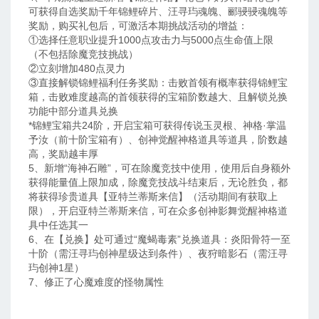
可获得自选奖励千年锦鲤碎片、汪寻玙魂魄、郦骎骎魂魄等
奖励，购买礼包后，可激活本期挑战活动的增益：
①选择任意职业提升1000点攻击力与5000点生命值上限
（不包括除魔竞技挑战）
②立刻增加480点灵力
③直接解锁锦鲤福利任务奖励：击败首领有概率获得锦鲤宝
箱，击败难度越高的首领获得的宝箱阶数越大、且解锁兑换
功能中部分道具兑换
*锦鲤宝箱共24阶，开启宝箱可获得传说玉灵根、神格·掌温
予汝（前十阶宝箱有）、创神觉醒神格道具等道具，阶数越
高，奖励越丰厚
5、新增“海神石雕”，可在除魔竞技中使用，使用后自身额外
获得能量值上限加成，除魔竞技战斗结束后，无论胜负，都
将获得珍贵道具【亚特兰蒂斯来信】（活动期间有获取上
限），开启亚特兰蒂斯来信，可在众多创神影舞觉醒神格道
具中任选其一
6、在【兑换】处可通过“魔蝎毒素”兑换道具：炎阳骨符一至
十阶（需汪寻玙创神星级达到条件）、夜狩暗影石（需汪寻
玙创神1星）
7、修正了心魔难度的怪物属性