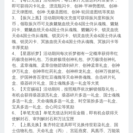
2、【每日充值】活动期间，每日累计充值达到对应要求，
即可获得闪卡礼盒、漂流瓶闪卡、创神·平神势图纸、创神·
正天律图纸、创神·无极圣图纸、创神·轮回道图纸等奖励
3、【振兴上凰】活动期间每次充值可获得振兴度和振兴
币，领取振兴币可兑换魑魅血统天命&国士侍从魂魄、魑魅
闪卡、魍魉血统天命&国士侍从魂魄、魍魉闪卡、锁灵血统
天命&国士侍从魂魄、锁灵闪卡、钥灵血统天命&国士侍从魂
魄、钥灵闪卡、冥族血统天命&国士侍从魂魄、冥族闪卡等
丰厚奖励
4、【星愿祈梦】活动期间每次祈梦都有一定概率获得帝红
药极境创神礼包、万俟娇极境创神礼包、伊万极境创神礼
包、孟章魂魄、孟章信物碧璘剑碎片、创神孟章礼盒、创神
伊万礼盒、创神帝红药礼盒、创神梓龙礼盒、创神万俟娇礼
盒、护国神兽百变红豆魂魄等天命神兽魂魄、合击碎片礼
盒、亟器碎片礼盒、国士魂魄多选一礼盒等大奖
5、【天官赐福】活动期间，按照顺序依次解锁领取礼包，
有机会获得亟器源炁礼盒、亟器碎片多选一礼盒、国士魂魄
多选一礼盒、天命魂魄多选一礼盒、时空装扮多选一礼盒、
宝具多选一礼盒、合心同尘等奖励
6、【单笔充值】单笔充值达到对应金额，即有机会获得天
使解封石、审判解封石和万法宝匣
7、【上凰兑换】集齐特定道具即可兑换传世彩染礼盒、国
士信物礼包、天命礼盒（丙）、宫廷燕窝、凤凰币、万能装