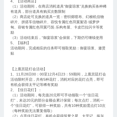
4、【活动商店】
（1）活动期间，在商店消耗道具“御宴琼浆”兑换购买各种稀
有道具，部分道具有购买次数限制
（2）商店处可兑换的道具一览：密织熔喷布、幻梭机信物
碎片、拼搭车信物碎片、容悦专属红色羽翼絮语·绒梦伊
甸、容铭专属红色羽翼巧筑·乐构奇屋、卡皮巴拉闪卡等奖
励
（3）活动结束后，“御宴琼浆”会保留，下期仍可继续使用
5、【福利】
活动期间，完成相应的任务即可领取奖励：御宴琼浆、邀贤
贴
【上凰宫廷灯会活动】
1、11月28日00：00至12月4日23：59期间，上凰宫廷灯会
活动限时开启，共有5种花灯，消耗对应的花灯点亮，即可
有机会获得太平记等稀有奖励
2、【佳日花灯】：
（1）活动期间，每充值20元即可手动领取一个“佳日花
灯”，未达20元的部分金额会累计保留；每次点灯，消耗一
个“佳日花灯”，可获得一种奖励，共有10种奖励需点灯10次
（每种奖励无法重复领取）
（2）点亮佳日花灯，有机会获得筑梦之星、太平记、振兴