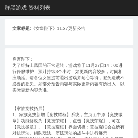
群黑游戏 资料列表
文章标题:
《女皇陛下》11.27更新公告
启禀陛下：
为了维持上凰国的正常运转，游戏将于11月27日14：00进
行停服维护，预计持续3个小时，如更新内容较多，时间相
应顺延。请各位女皇提前退出游戏并耐心等待，避免造成不
必要的损失。如部分预告内容与实际更新内容有所出入，以
实际更新内容为准。
【家族竞技拓展】
1、家族竞技新增【竞技耀框】系统，主页面中原【竞技徽
章】功能修改为【竞技荣耀】，点击【竞技荣耀】，可在
【竞技徽章】、【竞技耀框】界面切换；竞技耀框会在所有
对抗玩法、组队玩法、历练玩法的战斗中进行展示