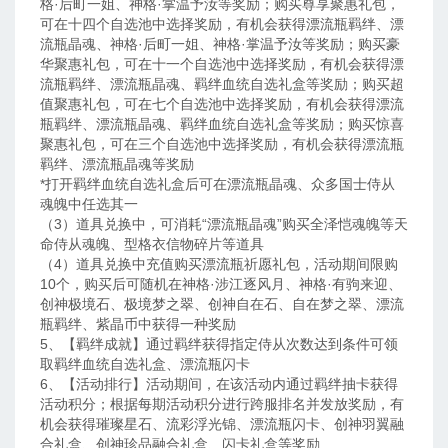
格·后町一姐、神格·掌温予汝等奖励；购买尊享聚惠礼包，
可在十四个自选池中选择奖励，有机会获得漂流瓶羁绊、漂
流瓶晶魂、神格·后町一姐、神格·掌温予汝等奖励；购买豪
华聚惠礼包，可在十一个自选池中选择奖励，有机会获得漂
流瓶羁绊、漂流瓶晶魂、羁绊血统自选礼盒等奖励；购买超
值聚惠礼包，可在七个自选池中选择奖励，有机会获得漂流
瓶羁绊、漂流瓶晶魂、羁绊血统自选礼盒等奖励；购买惊喜
聚惠礼包，可在三个自选池中选择奖励，有机会获得漂流瓶
羁绊、漂流瓶晶魂等奖励
*打开羁绊血统自选礼盒后可在漂流瓶晶魂、众多国士侍从
魂魄中任选其一
（3）道具兑换中，可消耗“漂流瓶晶魂”购买全泽恺魂魄等天
命侍从魂魄、型格衣信物碎片等道具
（4）道具兑换中充值购买漂流瓶祈愿礼包，活动期间限购
10个，购买后可随机在神格·涉江逐风月、神格·有驹来迎、
创神极境石、极境梦之翠、创神自在石、自在梦之翠、漂流
瓶羁绊、紫晶币中获得一种奖励
5、【羁绊成就】通过羁绊获得指定侍从次数达到条件可领
取羁绊血统自选礼盒、漂流瓶闪卡
6、【活动排行】活动期间，在该活动内通过羁绊抽卡获得
活动积分；根据每期活动积分进行跨服排名并发放奖励，有
机会获得璀璨星石、流彩浮光锦、漂流瓶闪卡、创神羽翼融
合礼盒、创神珍品融合礼盒、闪卡礼盒等奖励