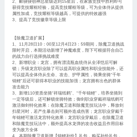
2、郦骎骎创神总星级达到15星后，在家族竞技中胜利即可
获得竞技耀框经验，提高竞技耀框等级，可为全体侍从提供
属性加成，竞技耀框等级越高，可提供的特效越强
3、提高了竞技徽章等级上限
【除魔卫道扩展】
1、11月28日10：00至12月4日23：59期间，除魔卫道挑战
限时开启，本期活动新增了神魔难度，陛下可根据符合自己
的战力自行选择挑战难度
2、新增职业：龙宫，拥有漂流瓶血统侍从全泽恺后可解
锁；升级龙宫职业除了可以提高职业属性和职业技能外，还
可以提高全体侍从生命、攻击、护甲属性，骑乘坐骑“千年
锦鲤”后还可获得本职业的技能加强；龙宫拥有出色的群体
攻击能力
3、新增110资质坐骑“祥瑞纸鹤”、“千年锦鲤”，培养坐骑到
一定等级后，还可解锁坐骑特效；御剑职业穿戴祥瑞纸鹤可
激活御剑特化效果：在除魔卫道和除魔竞技玩法中，释放剑
扫星河时，若产生暴击则可额外造成伤害；龙宫职业穿戴千
年锦鲤可激活龙宫特化效果：龙宫职业穿戴后，在除魔卫道
和除魔竞技玩法中，额外提高水龙弹的攻击收益且作用目标
变为敌方全体
4、本期除魔卫道新增【锦鲤补给】礼包，购买补给礼包，