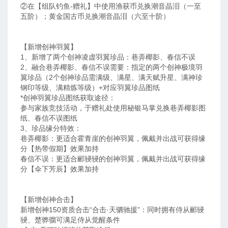
②在【组队钓鱼-赠礼】中使用渔获币兑换潮音晶泪（一至
五阶）；黄金国古币兑换潮音晶泪（六至十阶）
【新增创神羽翼】
1、新增了两个创神凌虚羽翼珍品：巷弄椰影、春信不误
2、融合巷弄椰影、春信不误需要：指定的两个创神极境羽
翼珍品（2个创神珍品需满级、满星、满天赋升星、满神珍
钢印等级、满精炼等级）+对应羽翼珍品图纸
*创神羽翼珍品图纸获取途径：
参与家族竞技活动，于赠礼处使用秘银马掌兑换巷弄椰影图
纸、春信不误图纸
3、珍品缘分特效：
巷弄椰影：更适合霍青崖的创神羽翼，佩戴并出战可获得缘
分【热带假期】效果加持
春信不误：更适合郦骎骎的创神羽翼，佩戴并出战可获得缘
分【伞下芳辰】效果加持
【新增创神合击】
新增创神150资质合击“合击·天驷驰援”：同时拥有侍从郦骎
骎、楚骅骝可满足侍从觉醒条件